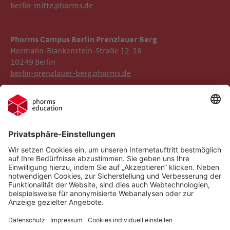
berlin-mitte.phorms.de
Phorms Campus Berlin Prenzlauer Berg
Hermann-Blankenstein-Straße 12-16
10249 Berlin
berlin-prenzlauer-berg.phorms.de
Impressum
Phorms Berlin Süd
Datenschutz
Phorms Education
Gender-Hinweis
Implementierte Technologien
Compliance
Cookie-Einstellungen
Social Media Netiquette
Follow us on