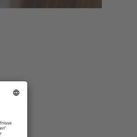
rd
t.