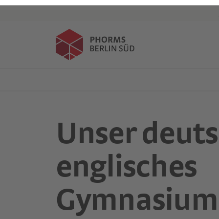
Events
Kind anmelden
Unser deuts
englisches
Gymnasium