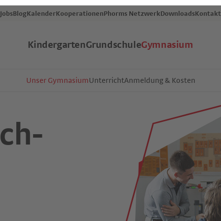
Jobs
Blog
Kalender
Kooperationen
Phorms Netzwerk
Downloads
Kontakt
Kindergarten
Grundschule
Gymnasium
Unser Gymnasium
Unterricht
Anmeldung & Kosten
ch-