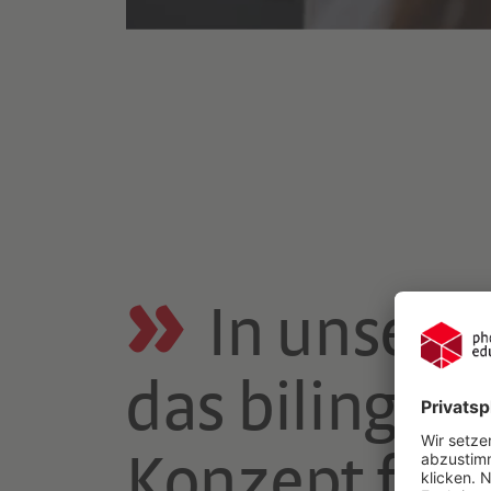
In unser
das bilingua
Konzept flie