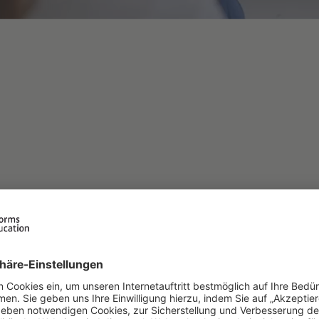
em Gymnasium wi
l-immersive
ßend weitergeführ