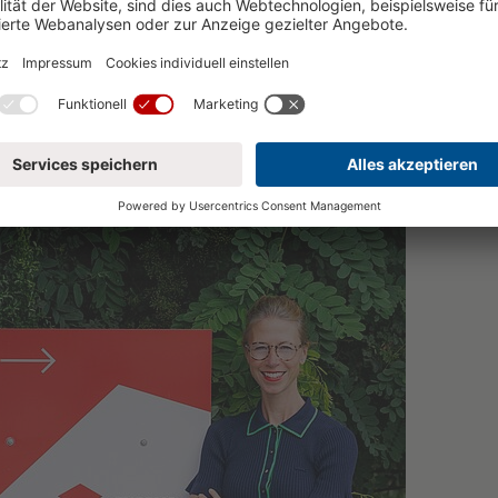
t, nicht nur zwei Sprachen fließend zu sprechen, sondern a
 die in einer globalisierten Welt von unverzichtbarem Wert
m Umfang des Leistungskurses Englisch in der gymnasialen
Certificate zu erwerben.
«