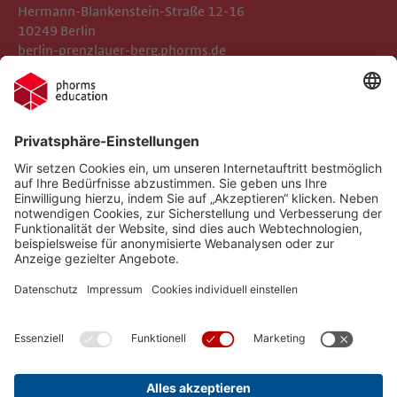
Hermann-Blankenstein-Straße 12-16
10249 Berlin
berlin-prenzlauer-berg.phorms.de
Impressum
Phorms Berlin Süd
Datenschutz
Phorms Education
Gender-Hinweis
Implementierte Technologien
Compliance
Cookie-Einstellungen
Social Media Netiquette
Follow us on