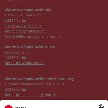
Phorms Campus Berlin Süd
Harry-S.-Truman-Allee 3
14167 Berlin
T +49 30 318 737 300
berlin-sued@phorms.de
Weitere Phorms Schulen in Berlin:
Phorms Campus Berlin Mitte
Ackerstraße 76
13355 Berlin
berlin-mitte.phorms.de
Phorms Campus Berlin Prenzlauer Berg
Hermann-Blankenstein-Straße 12-16
10249 Berlin
berlin-prenzlauer-berg.phorms.de